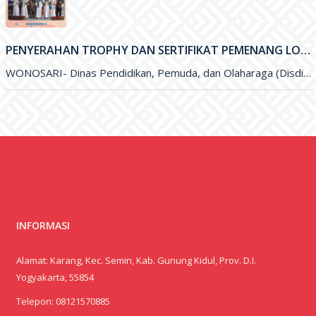
PENYERAHAN TROPHY DAN SERTIFIKAT PEMENANG LOMBA OLIMPIADE SAINS NASIONAL (OSN) DAN FESTIVAL LOMBA SENI NASIONAL (FLSSN) JENJANG SMP TINGKAT KABUPATEN
WONOSARI- Dinas Pendidikan, Pemuda, dan Olaharaga (Disdikpora) Kabupaten Gunungkidul melalui Bidang Sekolah Menegah Pertama (SMP) melaksanakan kegiatan penyerahan Trophy dan
INFORMASI
Alamat: Karang, Kec. Semin, Kab. Gunung Kidul, Prov. D.I.
Yogyakarta, 55854
Telepon:
08121570885