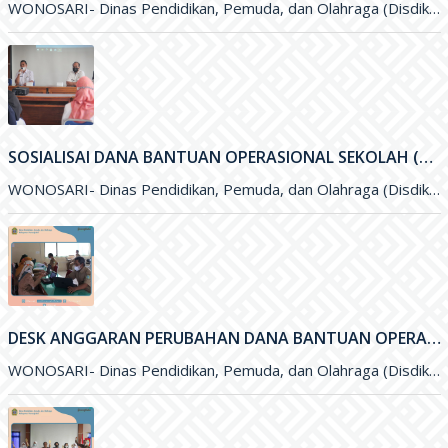
WONOSARI- Dinas Pendidikan, Pemuda, dan Olahraga (Disdikpora) Kabupaten Gunungkidul bersama Badan Perencanaan Pembangunan Daerah (Bappeda) Kabupaten Gunungkidul menyelenggarakan kegiatan Sosialisasi
SOSIALISAI DANA BANTUAN OPERASIONAL SEKOLAH (BOS) KINERJA TAHUN 2021
WONOSARI- Dinas Pendidikan, Pemuda, dan Olahraga (Disdikpora) Kabupaten Gunungkidul melalui Subbagian Perencanaan menyelengarakan kegiatan Sosialisai Dana Bantuan Operasional Sekolah (BOS
DESK ANGGARAN PERUBAHAN DANA BANTUAN OPERASIONAL SEKOLAH (BOS) 2021
WONOSARI- Dinas Pendidikan, Pemuda, dan Olahraga (Disdikpora) Kabupaten Gunungkidul menyelenggarakan kegiatan Desk Anggaran Perubahan Dana Bantuan Operasional Sekolah&nbsp; (BOS