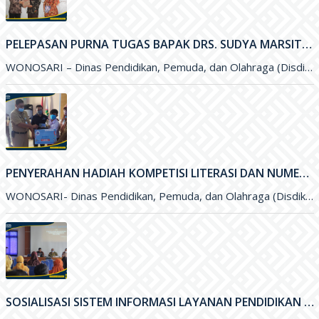
PELEPASAN PURNA TUGAS BAPAK DRS. SUDYA MARSITA, M.M. SELAKU SEKRETARIS DISDIKPORA KABUPATEN GUNUNGKIDUL
WONOSARI – Dinas Pendidikan, Pemuda, dan Olahraga (Disdikpora) Kabupaten Gunungkidul menyelenggarakan kegiatan Pelepasan Purna Tugas Bapak Drs. Sudya Marsita, M.M
PENYERAHAN HADIAH KOMPETISI LITERASI DAN NUMERASI TINGKAT NASIONAL
WONOSARI- Dinas Pendidikan, Pemuda, dan Olahraga (Disdikpora) Kabupaten Gunungkidul bekerja sama dengan Pesona Edu, Bank BCA, dan Pabrik Minuman Hillo
SOSIALISASI SISTEM INFORMASI LAYANAN PENDIDIKAN (SILANDIK) TAHUN 2021