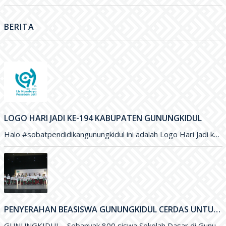
BERITA
LOGO HARI JADI KE-194 KABUPATEN GUNUNGKIDUL
Halo #sobatpendidikangunungkidul ini adalah Logo Hari Jadi ke-194 Kabupaten Gunungkidul yang merupakan karya Saudara Blasius Yudhatama dengan mengusung tema
PENYERAHAN BEASISWA GUNUNGKIDUL CERDAS UNTUK PENINGKATAN KUALITAS PENDIDIKAN DI KABUPATEN GUNUNGKIDUL
GUNUNGKIDUL - Sebanyak 800 siswa Sekolah Dasar di Gunungkidul menerima Beasiswa Gunungkidul Cerdas dengan besaran per tahun sejumlah Rp. 500 ribu