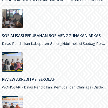
SOSIALISASI PERUBAHAN BOS MENGGUNAKAN ARKAS TAHUN 2022 MELALUI ZOOM MEETING
Dinas Pendidikan Kabupaten Gunungkidul melalui Subbag Perencanaan melakukan Sosialisasi Perubahan Anggaran Dana BOS menggunakan ARKAS Tahun 2022 melalui media Zoom
REVIEW AKREDITASI SEKOLAH
WONOSARI- Dinas Pendidikan, Pemuda, dan Olahraga (Disdikpora) Kabupaten Gunungkidul melalui Bidang Sekolah Menegah Pertama menyelenggarakan Review Akreditasi Sekolah. Kegiatan yang